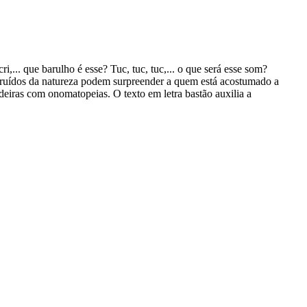
,... que barulho é esse? Tuc, tuc, tuc,... o que será esse som?
s ruídos da natureza podem surpreender a quem está acostumado a
deiras com onomatopeias. O texto em letra bastão auxilia a