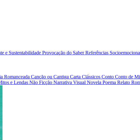
e e Sustentabilidade
Provocação do Saber
Referências
Socioemociona
afia Romanceada
Canção ou Cantiga
Carta
Clássicos
Conto
Conto de Mi
Mitos e Lendas
Não Ficção
Narrativa Visual
Novela
Poema
Relato
Rom