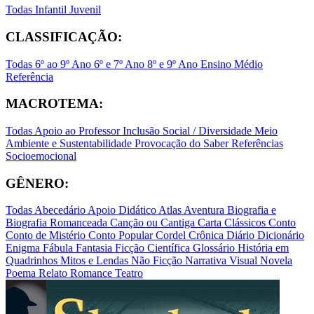
Todas
Infantil
Juvenil
CLASSIFICAÇÃO:
Todas
6º ao 9º Ano
6º e 7º Ano
8º e 9º Ano
Ensino Médio
Referência
MACROTEMA:
Todas
Apoio ao Professor
Inclusão Social / Diversidade
Meio
Ambiente e Sustentabilidade
Provocação do Saber
Referências
Socioemocional
GÊNERO:
Todas
Abecedário
Apoio Didático
Atlas
Aventura
Biografia e
Biografia Romanceada
Canção ou Cantiga
Carta
Clássicos
Conto
Conto de Mistério
Conto Popular
Cordel
Crônica
Diário
Dicionário
Enigma
Fábula
Fantasia
Ficção Científica
Glossário
História em
Quadrinhos
Mitos e Lendas
Não Ficção
Narrativa Visual
Novela
Poema
Relato
Romance
Teatro