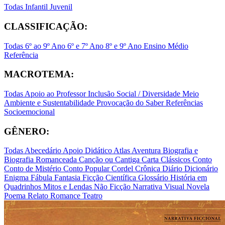
Todas
Infantil
Juvenil
CLASSIFICAÇÃO:
Todas
6º ao 9º Ano
6º e 7º Ano
8º e 9º Ano
Ensino Médio
Referência
MACROTEMA:
Todas
Apoio ao Professor
Inclusão Social / Diversidade
Meio
Ambiente e Sustentabilidade
Provocação do Saber
Referências
Socioemocional
GÊNERO:
Todas
Abecedário
Apoio Didático
Atlas
Aventura
Biografia e
Biografia Romanceada
Canção ou Cantiga
Carta
Clássicos
Conto
Conto de Mistério
Conto Popular
Cordel
Crônica
Diário
Dicionário
Enigma
Fábula
Fantasia
Ficção Científica
Glossário
História em
Quadrinhos
Mitos e Lendas
Não Ficção
Narrativa Visual
Novela
Poema
Relato
Romance
Teatro