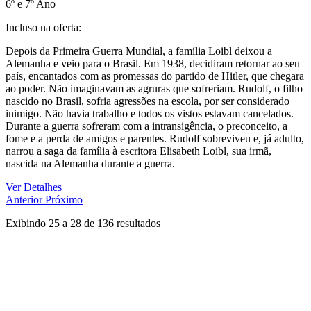
6º e 7º Ano
Incluso na oferta:
Depois da Primeira Guerra Mundial, a família Loibl deixou a
Alemanha e veio para o Brasil. Em 1938, decidiram retornar ao seu
país, encantados com as promessas do partido de Hitler, que chegara
ao poder. Não imaginavam as agruras que sofreriam. Rudolf, o filho
nascido no Brasil, sofria agressões na escola, por ser considerado
inimigo. Não havia trabalho e todos os vistos estavam cancelados.
Durante a guerra sofreram com a intransigência, o preconceito, a
fome e a perda de amigos e parentes. Rudolf sobreviveu e, já adulto,
narrou a saga da família à escritora Elisabeth Loibl, sua irmã,
nascida na Alemanha durante a guerra.
Ver Detalhes
Anterior
Próximo
Exibindo
25
a
28
de
136
resultados