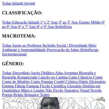
Todas
Infantil
Juvenil
CLASSIFICAÇÃO:
Todas
Educação Infantil
1º e 2º Ano
3º ao 5º Ano
Ensino Médio
6º
ao 9º Ano
6º e 7º Ano
8º e 9º Ano
Referência
MACROTEMA:
Todas
Apoio ao Professor
Inclusão Social / Diversidade
Meio
Ambiente e Sustentabilidade
Provocação do Saber
Referências
Socioemocional
GÊNERO:
Todas
Abecedário
Apoio Didático
Atlas
Aventura
Biografia e
Biografia Romanceada
Canção ou Cantiga
Carta
Clássicos
Conto
Conto de Mistério
Conto Popular
Cordel
Crônica
Diário
Dicionário
Enigma
Fábula
Fantasia
Ficção Científica
Glossário
História em
Quadrinhos
Mitos e Lendas
Não Ficção
Narrativa Visual
Novela
Poema
Relato
Romance
Teatro