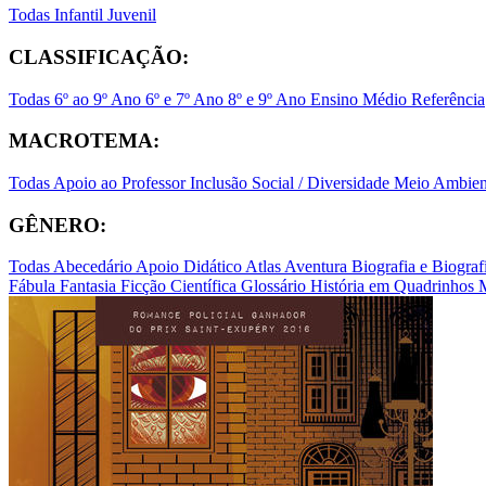
Todas
Infantil
Juvenil
CLASSIFICAÇÃO:
Todas
6º ao 9º Ano
6º e 7º Ano
8º e 9º Ano
Ensino Médio
Referência
MACROTEMA:
Todas
Apoio ao Professor
Inclusão Social / Diversidade
Meio Ambient
GÊNERO:
Todas
Abecedário
Apoio Didático
Atlas
Aventura
Biografia e Biogr
Fábula
Fantasia
Ficção Científica
Glossário
História em Quadrinhos