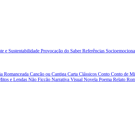
e e Sustentabilidade
Provocação do Saber
Referências
Socioemociona
afia Romanceada
Canção ou Cantiga
Carta
Clássicos
Conto
Conto de Mi
Mitos e Lendas
Não Ficção
Narrativa Visual
Novela
Poema
Relato
Rom